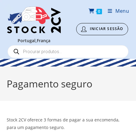
Pular
Menu
para
0
o
conteúdo
P
e
s
q
u
i
s
a
Pagamento seguro
d
e
p
r
o
d
u
t
o
s
Stock 2CV oferece 3 formas de pagar a sua encomenda,
para um pagamento seguro.