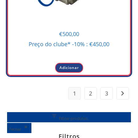
€
500,00
Preço do clube* -10% :
€
450,00
-
Adicionar
1
2
3
Filtrar produtos
Fechar
Filtros