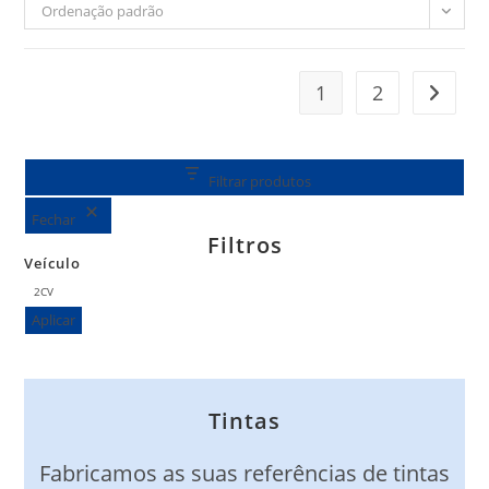
Ordenação padrão
1
2
Filtrar produtos
Fechar
Filtros
Veículo
Véhicule
2CV
Aplicar
Tintas
Fabricamos as suas referências de tintas