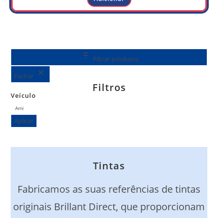
Filtrar produtos
Fechar
Filtros
Veículo
Véhicule
Ami
Aplicar
Tintas
Fabricamos as suas referências de tintas
originais Brillant Direct, que proporcionam