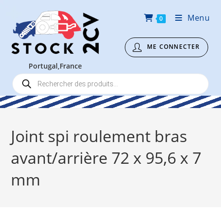
Skip
Menu
to
0
content
R
e
c
h
e
r
c
h
Joint spi roulement bras
e
d
e
avant/arrière 72 x 95,6 x 7
p
r
o
mm
d
u
i
t
s