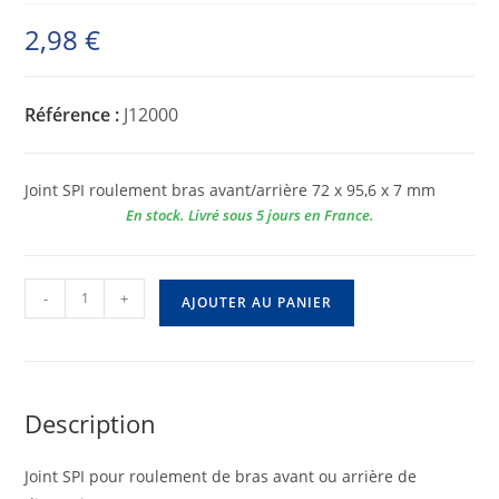
2,98
€
Référence :
J12000
Joint SPI roulement bras avant/arrière 72 x 95,6 x 7 mm
En stock. Livré sous 5 jours en France.
quantité
-
+
AJOUTER AU PANIER
de
Joint
spi
roulement
Description
bras
avant/arrière
Joint SPI pour roulement de bras avant ou arrière de
72