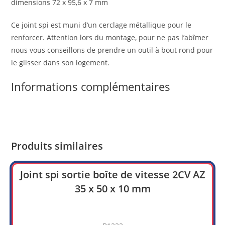
dimensions 72 x 95,6 x 7 mm
x
95,6
Ce joint spi est muni d’un cerclage métallique pour le
x
renforcer. Attention lors du montage, pour ne pas l’abîmer
7
nous vous conseillons de prendre un outil à bout rond pour
mm
le glisser dans son logement.
Informations complémentaires
Produits similaires
Joint spi sortie boîte de vitesse 2CV AZ
35 x 50 x 10 mm