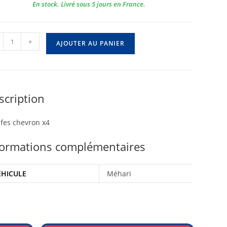
En stock. Livré sous 5 jours en France.
tité
+
AJOUTER AU PANIER
fes
vron
scription
fes chevron x4
formations complémentaires
ÉHICULE
Méhari