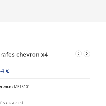
rafes chevron x4
54
€
érence :
ME15101
fes chevron x4