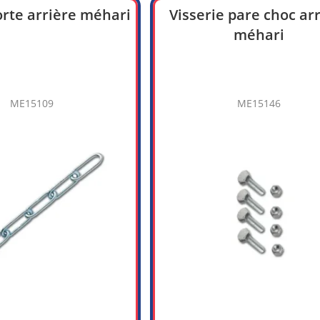
rte arrière méhari
Visserie pare choc ar
méhari
ME15109
ME15146