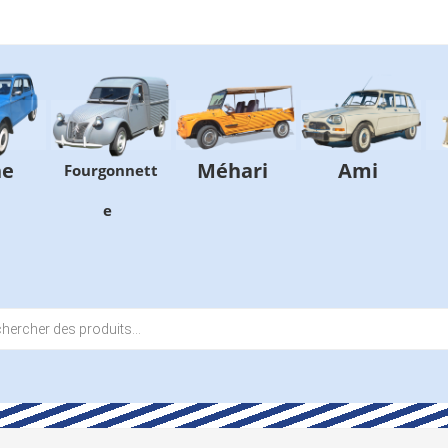
ne
Méhari
Ami
Fourgonnett
e