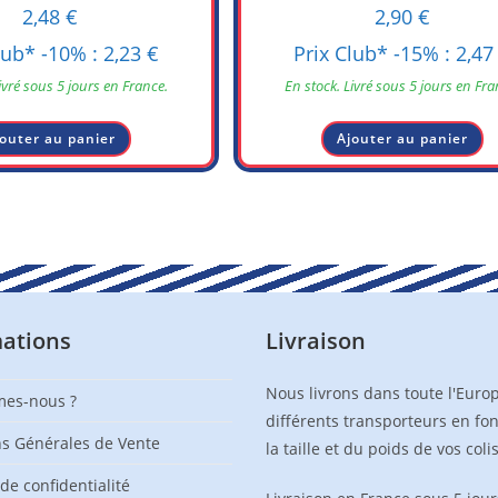
2,48
€
2,90
€
lub* -10% :
2,23
€
Prix Club* -15% :
2,4
ivré sous 5 jours en France.
En stock. Livré sous 5 jours en Fra
outer au panier
Ajouter au panier
mations
Livraison
Nous livrons dans toute l'Euro
es-nous ?
différents transporteurs en fo
ns Générales de Vente
la taille et du poids de vos colis
 de confidentialité