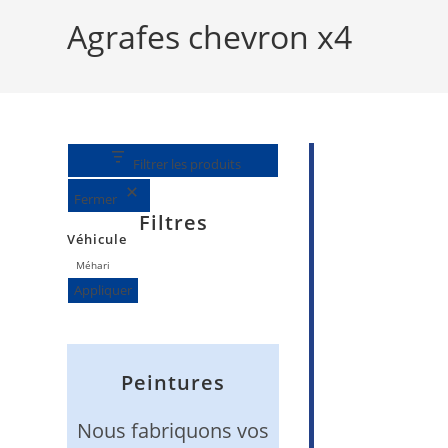
e
p
Agrafes chevron x4
r
o
d
u
i
t
s
Filtrer les produits
Fermer
Filtres
Véhicule
Véhicule
Méhari
Appliquer
Peintures
Nous fabriquons vos