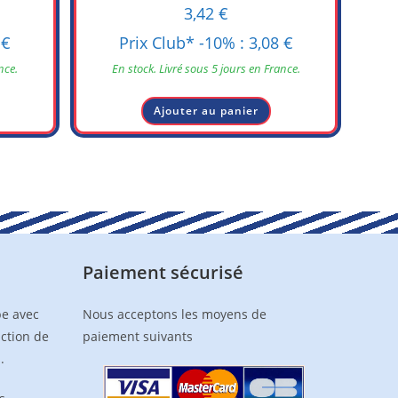
3,42
€
7
€
Prix Club* -10% :
3,08
€
nce.
En stock. Livré sous 5 jours en France.
Ajouter au panier
Paiement sécurisé
pe avec
Nous acceptons les moyens de
nction de
paiement suivants
.