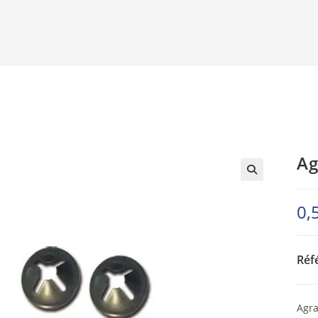
Ag
0,
Réf
Agra